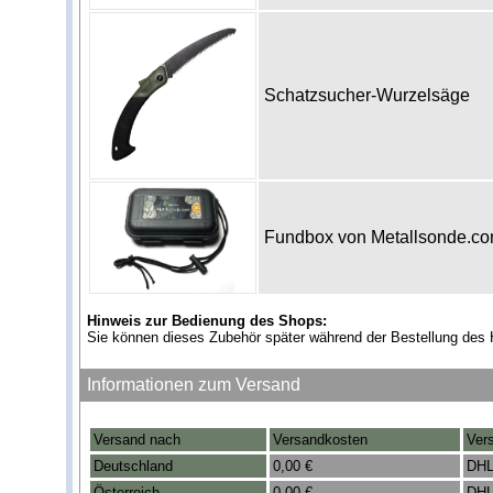
Schatzsucher-Wurzelsäge
Fundbox von Metallsonde.c
Hinweis zur Bedienung des Shops:
Sie können dieses Zubehör später während der Bestellung des 
Informationen zum Versand
Versand nach
Versandkosten
Ver
Deutschland
0,00 €
DHL
Österreich
0,00 €
DHL