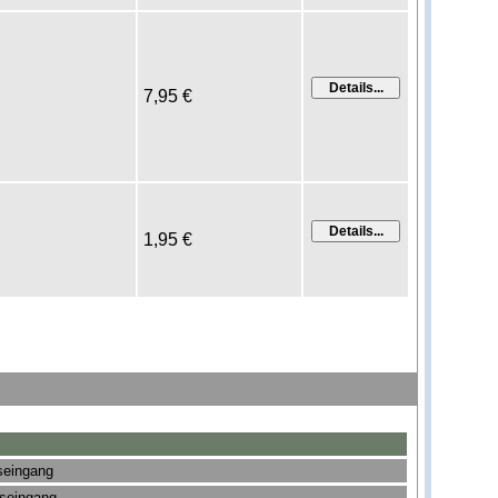
7,95 €
1,95 €
seingang
gseingang