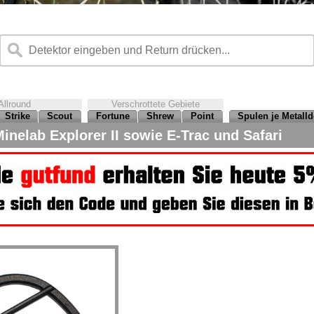
Allround
Verschrottete Gebiete
Strike
Scout
Fortune
Shrew
Point
Spulen je Metalld
nelab Explorer II sowie E-Trac und Safari