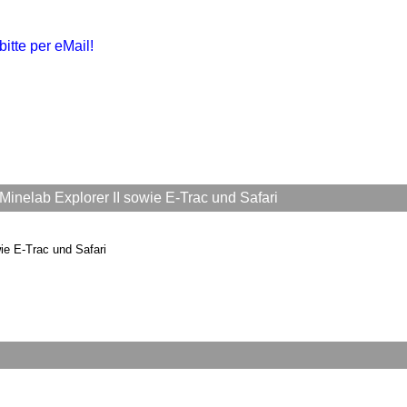
bitte per eMail!
nelab Explorer II sowie E-Trac und Safari
ie E-Trac und Safari