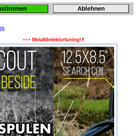
ustimmen
Ablehnen
85
+++
Metalldetektortuning! Mehr Tiefe, mehr Fläche, m