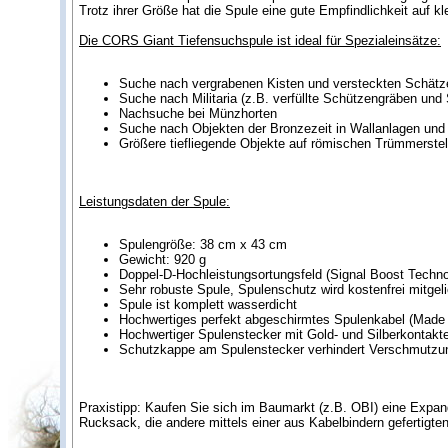
Trotz ihrer Größe hat die Spule eine gute Empfindlichkeit auf k
Die CORS Giant Tiefensuchspule ist ideal für Spezialeinsätze:
Suche nach vergrabenen Kisten und versteckten Schätz
Suche nach Militaria (z.B. verfüllte Schützengräben und 
Nachsuche bei Münzhorten
Suche nach Objekten der Bronzezeit in Wallanlagen und 
Größere tiefliegende Objekte auf römischen Trümmerstell
Leistungsdaten der Spule:
Spulengröße: 38 cm x 43 cm
Gewicht: 920 g
Doppel-D-Hochleistungsortungsfeld (Signal Boost Techno
Sehr robuste Spule, Spulenschutz wird kostenfrei mitgeli
Spule ist komplett wasserdicht
Hochwertiges perfekt abgeschirmtes Spulenkabel (Made
Hochwertiger Spulenstecker mit Gold- und Silberkontakt
Schutzkappe am Spulenstecker verhindert Verschmutzu
Praxistipp: Kaufen Sie sich im Baumarkt (z.B. OBI) eine Expan
Rucksack, die andere mittels einer aus Kabelbindern gefertigte