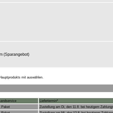
om (Sparangebot)
Hauptprodukts mit auswählen.
sandservice
Liefertermin*
 Paket
Zustellung am Di, den 11.8. bei heutigem Zahlung
 Paket
Zustellung am Mi, den 12.8. bei heutigem Zahlun