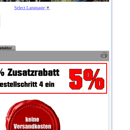
Select Language
▼
etektor