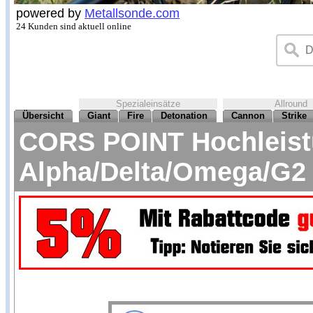
powered by
Metallsonde.com
24 Kunden sind aktuell online
Spezialeinsätze
Allround
Übersicht
Giant
Fire
Detonation
Cannon
Strike
CORS POINT Hochleistu
Alpha/Delta/Omega/G2 