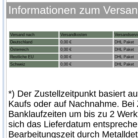
Informationen zum Versa
Versand nach
Versandkosten
Versandserv
Deutschland
0,00 €
DHL Paket
Österreich
0,00 €
DHL Paket
Restliche EU
0,00 €
DHL Paket
Schweiz
0,00 €
DHL Paket
*) Der Zustellzeitpunkt basiert
Kaufs oder auf Nachnahme. Bei Z
Banklaufzeiten um bis zu 2 Werk
sich das Lieferdatum entspreche
Bearbeitungszeit durch Metallde