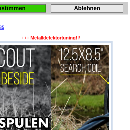
ustimmen
Ablehnen
85
+++
Metalldetektortuning! Mehr Tiefe, mehr Fläche, m