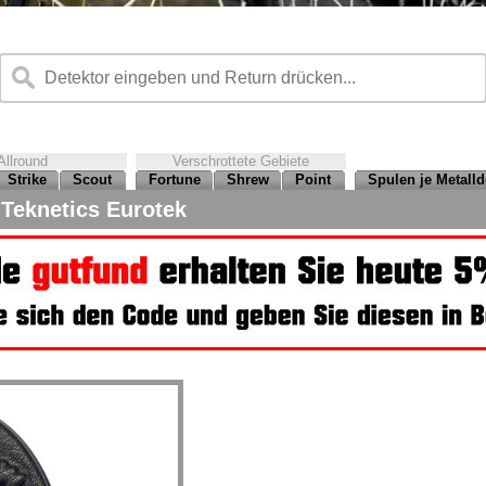
Allround
Verschrottete Gebiete
Strike
Scout
Fortune
Shrew
Point
Spulen je Metalld
Teknetics Eurotek