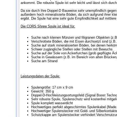
ankommt. Die robuste Spule ist sehr leicht und lässt sich du
Da sie durch ihre Doppel-D Bauweise sehr unempfindlich gegen 
außerdem hoch mineralisierte Böden, da sich aufgrund ihrer kl
ergibt. Die Spule hat eine sehr gute Empfindlichkeit auf mittle
Die CORS Shrew Spule ist ideal für:
Suche nach kleinen Münzen und filigranen Objekten (z.B.
Verschrottete Böden, die mit Eisen durchsetzt sind (z.B
Suche auf stark mineralisierten Böden, bei denen herk
Schwer zugängliche Stellen oder Stellen mit Bewuchs
Suche auf der Sole von Ackerfurchen (grob gepflügte Äc
Suche in Gewässern (z.B. im Bereich von alten Brücken
Suche am Strand
Leistungsdaten der Spule:
Spulengröße: 17 cm x 9 cm
Gewicht: 350 g
Doppel-D-Hochleistungsortungsfeld (Signal Boost Techno
Sehr robuste Spule, Spulenschutz wird kostenfrei mitgeli
Spule komplett wasserdicht
Hochwertiges perfekt abgeschirmtes Spulenkabel (Made
Hochwertiger Spulenstecker mit Gold- und Silberkontakt
Schutzkappe am Spulenstecker verhindert Verschmutzu