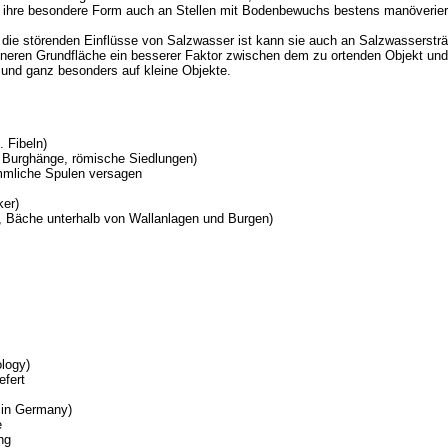
rch ihre besondere Form auch an Stellen mit Bodenbewuchs bestens manöverier
die störenden Einflüsse von Salzwasser ist kann sie auch an Salzwassersträ
eineren Grundfläche ein besserer Faktor zwischen dem zu ortenden Objekt un
re und ganz besonders auf kleine Objekte.
 Fibeln)
. Burghänge, römische Siedlungen)
ömmliche Spulen versagen
ker)
, Bäche unterhalb von Wallanlagen und Burgen)
logy)
efert
 in Germany)
e
ng