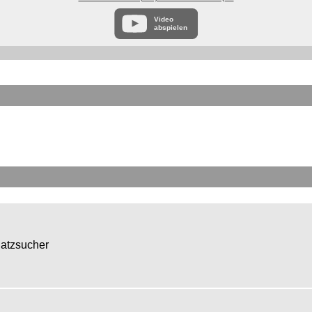
Video
abspielen
hatzsucher