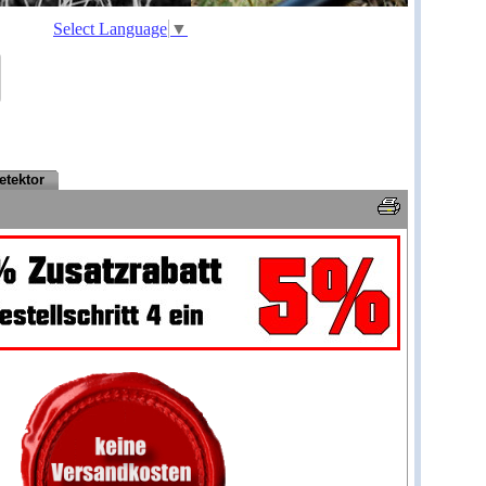
Select Language
▼
etektor