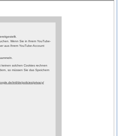
eitgestellt.
esuchen. Wenn Sie in Ihrem YouTube-
orher aus Ihrem YouTube-Account
 sammeln.
t keinen solchen Cookies rechnen
dern, so müssen Sie das Speichern
ogle.de/intl/de/policies/privacy/