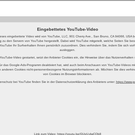
Eingebettetes YouTube-Video
eses eingebettete Video wird von YouTube, LLC, 901 Cherry Ave., San Bruno, CA 94066, USA ber
g zu den Servern von YouTube hergestellt. Dabei wird YouTube mitgeteilt, welche Seiten Sie b
YouTube Ihr Surfverhalten Ihnen persönlich zuzuordnen. Dies verhindern Sie, indem Sie sich v
ausloggen.
 YouTube-Video gestartet, setzt der Anbieter Cookies ein, die Hinweise über das Nutzerverhalten
ür das Google-Ads-Programm deaktiviert hat, wird auch beim Anschauen von YouTube-Videos mi
n anderen Cookies nicht-personenbezogene Nutzungsinformationen ab. Möchten Sie dies verhin
von Cookies im Browser blockieren.
enschutz bei YouTube finden Sie in der Datenschutzerklärung des Anbieters unter:
https://www.go
Link zum Video: https://youtu.be/GUvU-dwCQb8