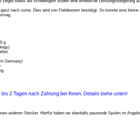
 zeigte selbst auf schwierigem Boden eine erhebliche Leistungssteigerung a
anz nach vorne. Dies wird von Fieldtestern bestätigt. So konnte eine kleine 
vermag.
0 g
logy)
efert
 in Germany)
e
ng
 1 bis 2 Tagen nach Zahlung bei Ihnen, Details siehe unten!
inen anderen Stecker. Hierfür haben wir ebenfalls passende Spulen im Angebo