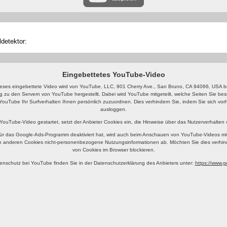
detektor:
Eingebettetes YouTube-Video
eses eingebettete Video wird von YouTube, LLC, 901 Cherry Ave., San Bruno, CA 94066, USA ber
g zu den Servern von YouTube hergestellt. Dabei wird YouTube mitgeteilt, welche Seiten Sie b
YouTube Ihr Surfverhalten Ihnen persönlich zuzuordnen. Dies verhindern Sie, indem Sie sich v
ausloggen.
 YouTube-Video gestartet, setzt der Anbieter Cookies ein, die Hinweise über das Nutzerverhalten
ür das Google-Ads-Programm deaktiviert hat, wird auch beim Anschauen von YouTube-Videos mi
n anderen Cookies nicht-personenbezogene Nutzungsinformationen ab. Möchten Sie dies verhin
von Cookies im Browser blockieren.
enschutz bei YouTube finden Sie in der Datenschutzerklärung des Anbieters unter:
https://www.go