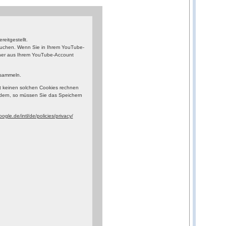
eitgestellt.
esuchen. Wenn Sie in Ihrem YouTube-
orher aus Ihrem YouTube-Account
 sammeln.
t keinen solchen Cookies rechnen
dern, so müssen Sie das Speichern
ogle.de/intl/de/policies/privacy/