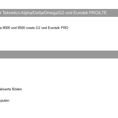
r Teknetics Alpha/Delta/Omega/G2 und Eurotek PRO/LTE
ga 8000 und 8500 sowie G2 und Eurotek PRO
lisierte Böden
spulen: