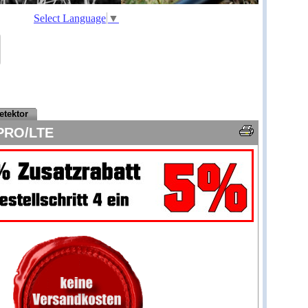
Select Language
▼
etektor
 PRO/LTE