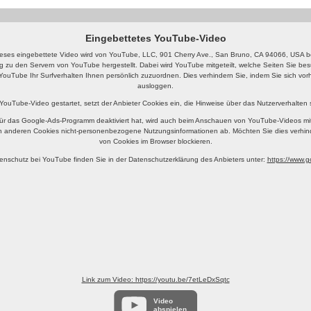
Eingebettetes YouTube-Video
eses eingebettete Video wird von YouTube, LLC, 901 Cherry Ave., San Bruno, CA 94066, USA ber
g zu den Servern von YouTube hergestellt. Dabei wird YouTube mitgeteilt, welche Seiten Sie b
YouTube Ihr Surfverhalten Ihnen persönlich zuzuordnen. Dies verhindern Sie, indem Sie sich v
ausloggen.
 YouTube-Video gestartet, setzt der Anbieter Cookies ein, die Hinweise über das Nutzerverhalten
ür das Google-Ads-Programm deaktiviert hat, wird auch beim Anschauen von YouTube-Videos mi
n anderen Cookies nicht-personenbezogene Nutzungsinformationen ab. Möchten Sie dies verhin
von Cookies im Browser blockieren.
enschutz bei YouTube finden Sie in der Datenschutzerklärung des Anbieters unter:
https://www.go
Link zum Video: https://youtu.be/7etLeDxSqtc
Video
abspielen