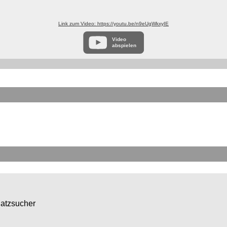
Link zum Video: https://youtu.be/n9eUgWkxyIE
Video
abspielen
hatzsucher