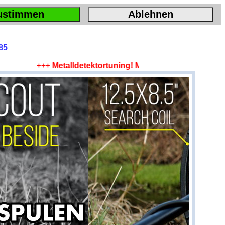
ustimmen
Ablehnen
85
+++
Metalldetektortuning! Mehr Tiefe, mehr Fläche, 