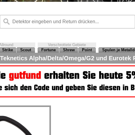
Allround
Verschrottete Gebiete
Strike
Scout
Fortune
Shrew
Point
Spulen je Metalld
Teknetics Alpha/Delta/Omega/G2 und Eurotek