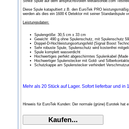
Strike Spule auf dem anspruchsvollen Metallsonde.com Testfeld
Diese Spule katapultiert z.B. den EuroTek PRO leistungsmäßig g
werden als dies ein 1600 € Detektor mit seiner Standardspule 
Leistungsdaten:
Spulengröße: 30,5 cm x 33 cm
Gewicht: 490 g ohne Spulenschutz, mit Spulenschutz 59
Doppel-D-Hochleistungsortungsfeld (Signal Boost Techno
Sehr robuste Spule, Spulenschutz wird kostenfrei mitgeli
Spule komplett wasserdicht
Hochwertiges perfekt abgeschirmtes Spulenkabel (Made
Hochwertiger Spulenstecker mit Gold- und Silberkontakt
Schutzkappe am Spulenstecker verhindert Verschmutzu
Mehr als 20 Stück auf Lager. Sofort lieferbar und in
Hinweis für EuroTek Kunden: Der normale (grüne) Eurotek hat e