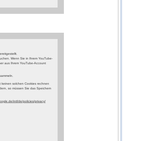
eitgestellt.
esuchen. Wenn Sie in Ihrem YouTube-
orher aus Ihrem YouTube-Account
 sammeln.
t keinen solchen Cookies rechnen
dern, so müssen Sie das Speichern
ogle.de/intl/de/policies/privacy/