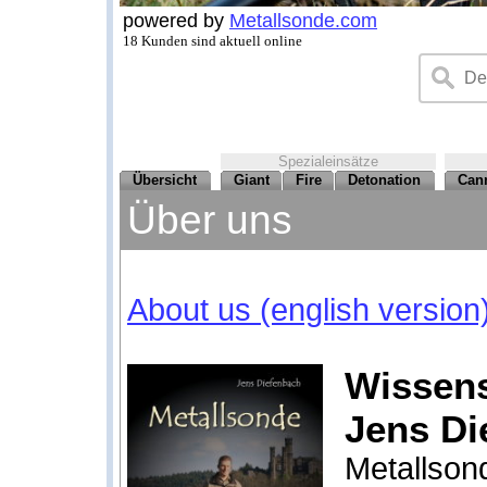
powered by
Metallsonde.com
18 Kunden sind aktuell online
Spezialeinsätze
Übersicht
Giant
Fire
Detonation
Can
Über uns
About us (english version
Wissens
Jens Di
Metallson