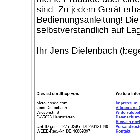
sind. Zu jedem Gerät erh
Bedienungsanleitung! Die 
selbstverständlich auf Lag
Ihr Jens Diefenbach (bege
Dies ist ein Shop von:
Weitere Info
Metallsonde.com
Impressum
Jens Diefenbach
Allgemeine 
Wiesenstr. 8
Widerrufsbe
D-65623 Hahnstätten
Datenschutz
Hinweis nac
USt-ID gem. §27a UStG: DE293121340
Versandkost
WEEE-Reg.-Nr. DE 46869397
Kontakt