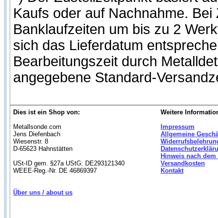
Kaufs oder auf Nachnahme. Bei Z
Banklaufzeiten um bis zu 2 Werk
sich das Lieferdatum entspreche
Bearbeitungszeit durch Metallde
angegebene Standard-Versandze
Dies ist ein Shop von:
Weitere Informatio
Metallsonde.com
Impressum
Jens Diefenbach
Allgemeine Gesch
Wiesenstr. 8
Widerrufsbelehrun
D-65623 Hahnstätten
Datenschutzerklär
Hinweis nach dem 
USt-ID gem. §27a UStG: DE293121340
Versandkosten
WEEE-Reg.-Nr. DE 46869397
Kontakt
Über uns / about us