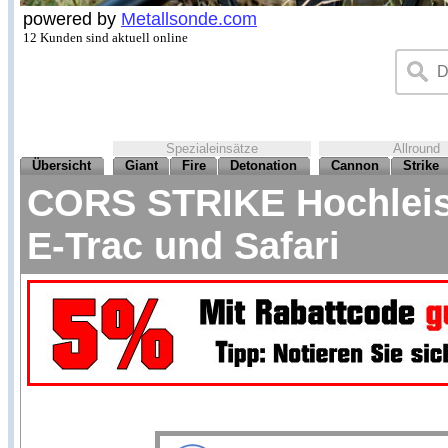
powered by
Metallsonde.com
12 Kunden sind aktuell online
Spezialeinsätze
Allround
Übersicht
Giant
Fire
Detonation
Cannon
Strike
CORS STRIKE Hochleist
E-Trac und Safari