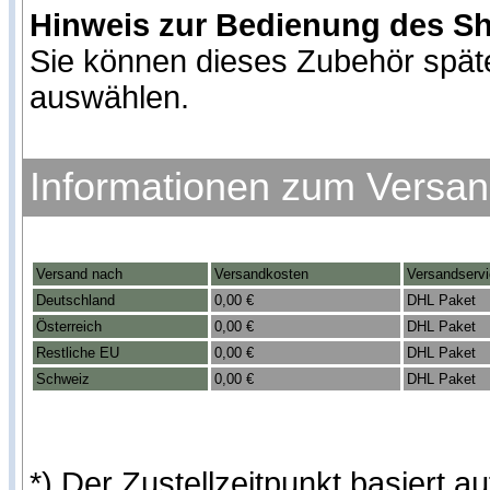
Hinweis zur Bedienung des S
Sie können dieses Zubehör spät
auswählen.
Informationen zum Versa
Versand nach
Versandkosten
Versandserv
Deutschland
0,00 €
DHL Paket
Österreich
0,00 €
DHL Paket
Restliche EU
0,00 €
DHL Paket
Schweiz
0,00 €
DHL Paket
*) Der Zustellzeitpunkt basiert