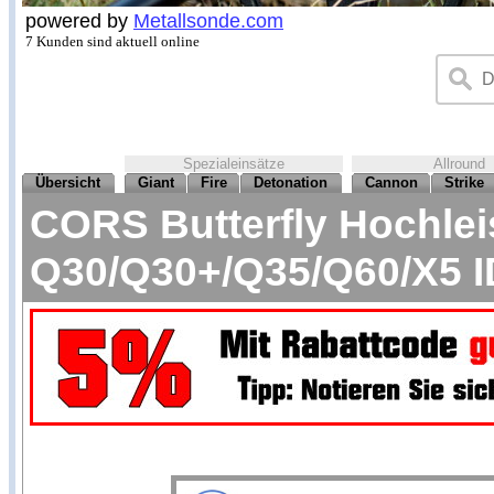
powered by
Metallsonde.com
7 Kunden sind aktuell online
Spezialeinsätze
Allround
Übersicht
Giant
Fire
Detonation
Cannon
Strike
CORS Butterfly Hochlei
Q30/Q30+/Q35/Q60/X5 