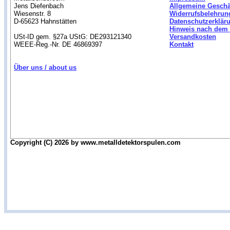
Jens Diefenbach
Allgemeine Gesch
Wiesenstr. 8
Widerrufsbelehrun
D-65623 Hahnstätten
Datenschutzerklär
Hinweis nach dem 
USt-ID gem. §27a UStG: DE293121340
Versandkosten
WEEE-Reg.-Nr. DE 46869397
Kontakt
Über uns / about us
Copyright (C) 2026 by www.metalldetektorspulen.com