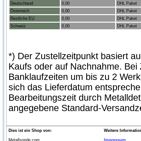
Deutschland
0,00
DHL Paket
Österreich
0,00
DHL Paket
Restliche EU
0,00
DHL Paket
Schweiz
0,00
DHL Paket
*) Der Zustellzeitpunkt basiert
Kaufs oder auf Nachnahme. Bei Z
Banklaufzeiten um bis zu 2 Werk
sich das Lieferdatum entspreche
Bearbeitungszeit durch Metallde
angegebene Standard-Versandze
Dies ist ein Shop von:
Weitere Informatio
Metallsonde.com
Impressum