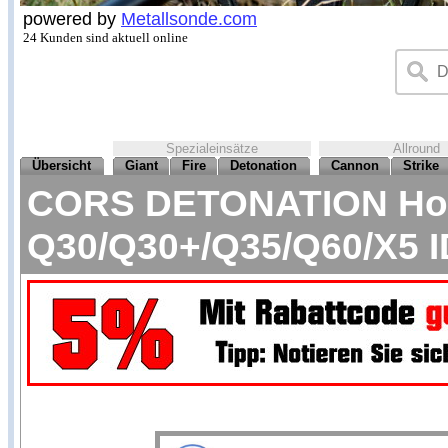
powered by
Metallsonde.com
24 Kunden sind aktuell online
Spezialeinsätze
Allround
Übersicht
Giant
Fire
Detonation
Cannon
Strike
CORS DETONATION Hoch
Q30/Q30+/Q35/Q60/X5 