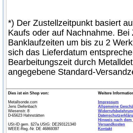
*) Der Zustellzeitpunkt basiert
Kaufs oder auf Nachnahme. Bei Z
Banklaufzeiten um bis zu 2 Werk
sich das Lieferdatum entspreche
Bearbeitungszeit durch Metallde
angegebene Standard-Versandze
Dies ist ein Shop von:
Weitere Informatio
Metallsonde.com
Impressum
Jens Diefenbach
Allgemeine Gesch
Wiesenstr. 8
Widerrufsbelehrun
D-65623 Hahnstätten
Datenschutzerklär
Hinweis nach dem 
USt-ID gem. §27a UStG: DE293121340
Versandkosten
WEEE-Reg.-Nr. DE 46869397
Kontakt