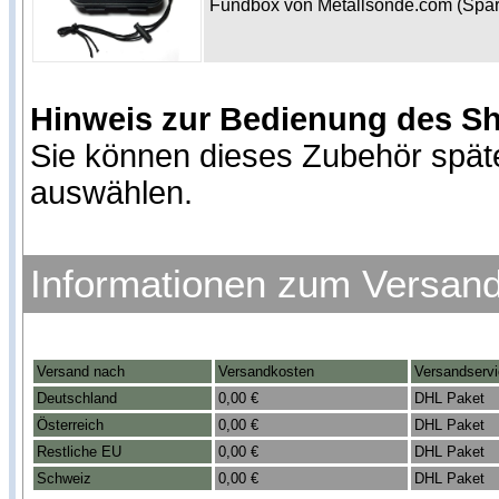
Fundbox von Metallsonde.com (Spa
Hinweis zur Bedienung des S
Sie können dieses Zubehör spät
auswählen.
Informationen zum Versan
Versand nach
Versandkosten
Versandserv
Deutschland
0,00 €
DHL Paket
Österreich
0,00 €
DHL Paket
Restliche EU
0,00 €
DHL Paket
Schweiz
0,00 €
DHL Paket