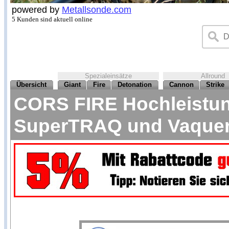
powered by
Metallsonde.com
5 Kunden sind aktuell online
Spezialeinsätze
Allround
Übersicht
Giant
Fire
Detonation
Cannon
Strike
CORS FIRE Hochleistung
SuperTRAQ und Vaque