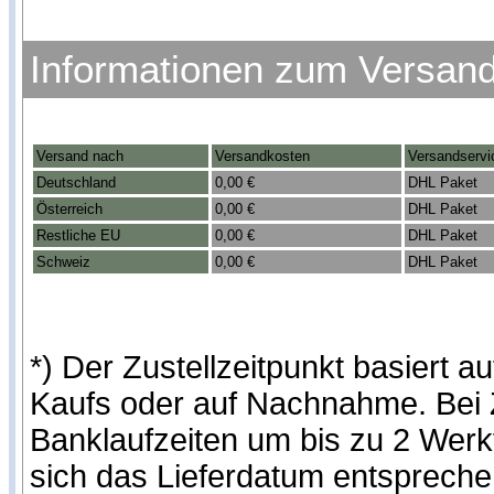
Informationen zum Versan
Versand nach
Versandkosten
Versandservi
Deutschland
0,00 €
DHL Paket
Österreich
0,00 €
DHL Paket
Restliche EU
0,00 €
DHL Paket
Schweiz
0,00 €
DHL Paket
*) Der Zustellzeitpunkt basiert
Kaufs oder auf Nachnahme. Bei Z
Banklaufzeiten um bis zu 2 Werk
sich das Lieferdatum entspreche