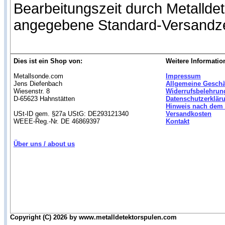
Bearbeitungszeit durch Metallde
angegebene Standard-Versandze
Dies ist ein Shop von:
Weitere Informatio
Metallsonde.com
Impressum
Jens Diefenbach
Allgemeine Gesch
Wiesenstr. 8
Widerrufsbelehrun
D-65623 Hahnstätten
Datenschutzerklär
Hinweis nach dem 
USt-ID gem. §27a UStG: DE293121340
Versandkosten
WEEE-Reg.-Nr. DE 46869397
Kontakt
Über uns / about us
Copyright (C) 2026 by www.metalldetektorspulen.com