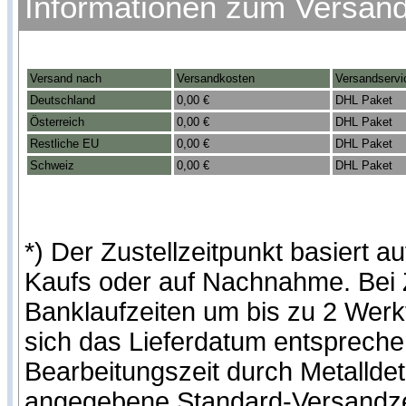
Informationen zum Versan
Versand nach
Versandkosten
Versandservi
Deutschland
0,00 €
DHL Paket
Österreich
0,00 €
DHL Paket
Restliche EU
0,00 €
DHL Paket
Schweiz
0,00 €
DHL Paket
*) Der Zustellzeitpunkt basiert
Kaufs oder auf Nachnahme. Bei Z
Banklaufzeiten um bis zu 2 Werk
sich das Lieferdatum entspreche
Bearbeitungszeit durch Metallde
angegebene Standard-Versandze