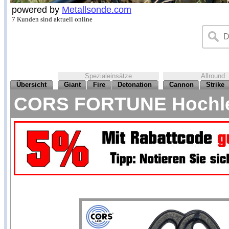
powered by
Metallsonde.com
7 Kunden sind aktuell online
Spezialeinsätze
Allround
Übersicht
Giant
Fire
Detonation
Cannon
Strike
CORS FORTUNE Hochleis