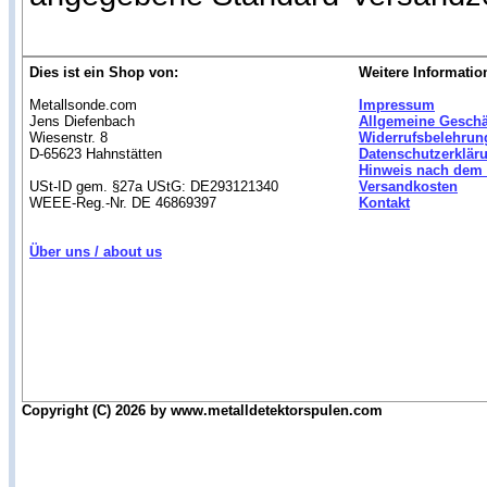
Dies ist ein Shop von:
Weitere Informatio
Metallsonde.com
Impressum
Jens Diefenbach
Allgemeine Gesch
Wiesenstr. 8
Widerrufsbelehrun
D-65623 Hahnstätten
Datenschutzerklär
Hinweis nach dem 
USt-ID gem. §27a UStG: DE293121340
Versandkosten
WEEE-Reg.-Nr. DE 46869397
Kontakt
Über uns / about us
Copyright (C) 2026 by www.metalldetektorspulen.com