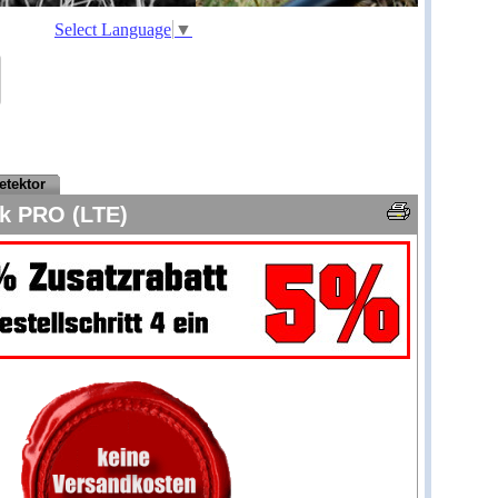
Select Language
▼
etektor
k PRO (LTE)