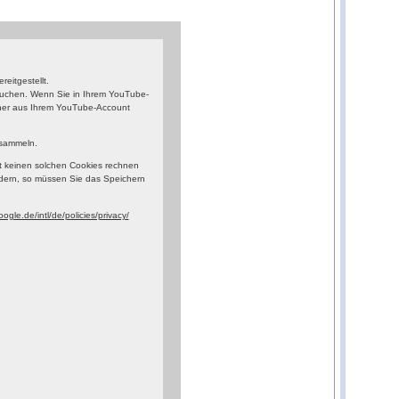
eitgestellt.
esuchen. Wenn Sie in Ihrem YouTube-
orher aus Ihrem YouTube-Account
 sammeln.
t keinen solchen Cookies rechnen
dern, so müssen Sie das Speichern
ogle.de/intl/de/policies/privacy/