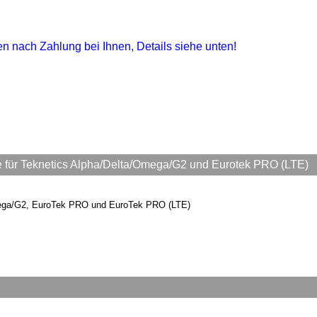
gen nach Zahlung bei Ihnen, Details siehe unten!
ür Teknetics Alpha/Delta/Omega/G2 und Eurotek PRO (LTE)
mega/G2, EuroTek PRO und EuroTek PRO (LTE)