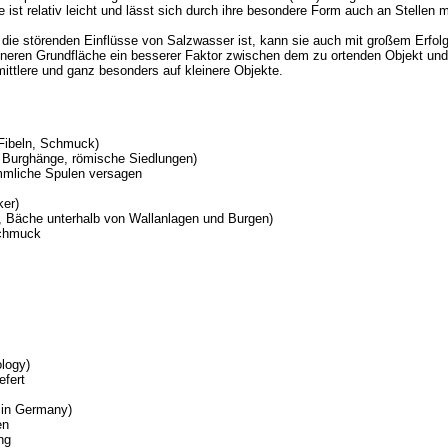
le ist relativ leicht und lässt sich durch ihre besondere Form auch an Stell
die störenden Einflüsse von Salzwasser ist, kann sie auch mit großem Erfol
eineren Grundfläche ein besserer Faktor zwischen dem zu ortenden Objekt un
 mittlere und ganz besonders auf kleinere Objekte.
Fibeln, Schmuck)
. Burghänge, römische Siedlungen)
ömmliche Spulen versagen
ker)
, Bäche unterhalb von Wallanlagen und Burgen)
schmuck
logy)
efert
 in Germany)
en
ng