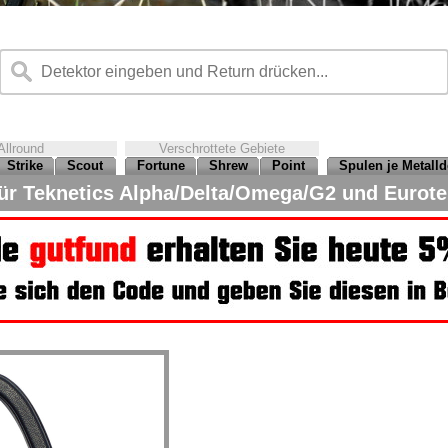
Allround
Verschrottete Gebiete
Strike
Scout
Fortune
Shrew
Point
Spulen je Metalld
r Teknetics Alpha/Delta/Omega/G2 und Eurote