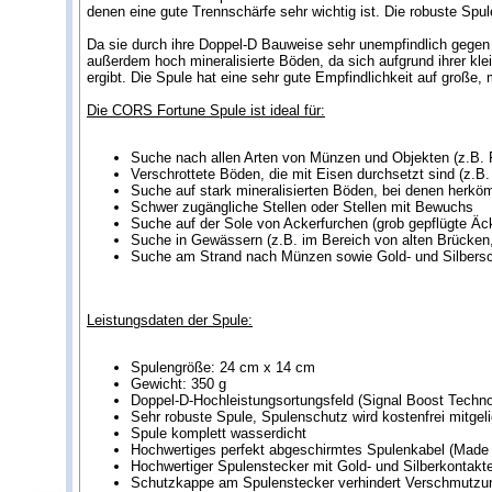
denen eine gute Trennschärfe sehr wichtig ist. Die robuste Spu
Da sie durch ihre Doppel-D Bauweise sehr unempfindlich gegen 
außerdem hoch mineralisierte Böden, da sich aufgrund ihrer kl
ergibt. Die Spule hat eine sehr gute Empfindlichkeit auf große,
Die CORS Fortune Spule ist ideal für:
Suche nach allen Arten von Münzen und Objekten (z.B. 
Verschrottete Böden, die mit Eisen durchsetzt sind (z.B
Suche auf stark mineralisierten Böden, bei denen herk
Schwer zugängliche Stellen oder Stellen mit Bewuchs
Suche auf der Sole von Ackerfurchen (grob gepflügte Äc
Suche in Gewässern (z.B. im Bereich von alten Brücken
Suche am Strand nach Münzen sowie Gold- und Silber
Leistungsdaten der Spule:
Spulengröße: 24 cm x 14 cm
Gewicht: 350 g
Doppel-D-Hochleistungsortungsfeld (Signal Boost Techno
Sehr robuste Spule, Spulenschutz wird kostenfrei mitgeli
Spule komplett wasserdicht
Hochwertiges perfekt abgeschirmtes Spulenkabel (Made
Hochwertiger Spulenstecker mit Gold- und Silberkontakt
Schutzkappe am Spulenstecker verhindert Verschmutzu