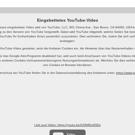
Eingebettetes YouTube-Video
eses eingebettete Video wird von YouTube, LLC, 901 Cherry Ave., San Bruno, CA 94066, USA ber
g zu den Servern von YouTube hergestellt. Dabei wird YouTube mitgeteilt, welche Seiten Sie b
YouTube Ihr Surfverhalten Ihnen persönlich zuzuordnen. Dies verhindern Sie, indem Sie sich v
ausloggen.
 YouTube-Video gestartet, setzt der Anbieter Cookies ein, die Hinweise über das Nutzerverhalten
ür das Google-Ads-Programm deaktiviert hat, wird auch beim Anschauen von YouTube-Videos mi
n anderen Cookies nicht-personenbezogene Nutzungsinformationen ab. Möchten Sie dies verhin
von Cookies im Browser blockieren.
enschutz bei YouTube finden Sie in der Datenschutzerklärung des Anbieters unter:
https://www.go
Link zum Video: https://youtu.be/l158MGo8SEs
Video