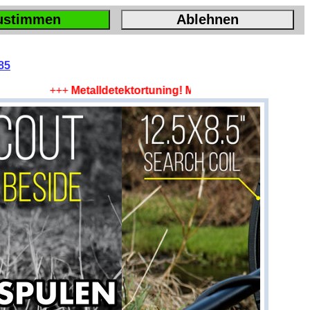
ustimmen
Ablehnen
85
+++
Metalldetektortuning! Mehr Tiefe, mehr Fläche, m