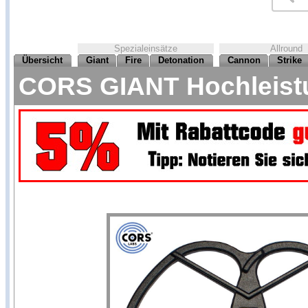
Spezialeinsätze
Allround
Übersicht
Giant
Fire
Detonation
Cannon
Strike
CORS GIANT Hochleistun