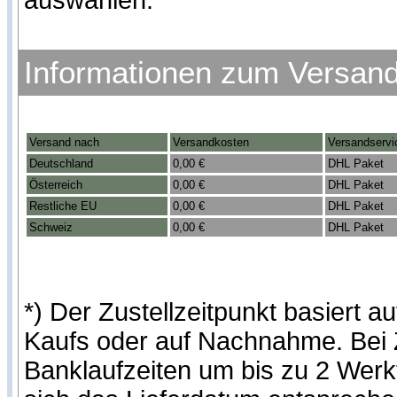
auswählen.
Informationen zum Versan
Versand nach
Versandkosten
Versandservi
Deutschland
0,00 €
DHL Paket
Österreich
0,00 €
DHL Paket
Restliche EU
0,00 €
DHL Paket
Schweiz
0,00 €
DHL Paket
*) Der Zustellzeitpunkt basiert
Kaufs oder auf Nachnahme. Bei Z
Banklaufzeiten um bis zu 2 Werk