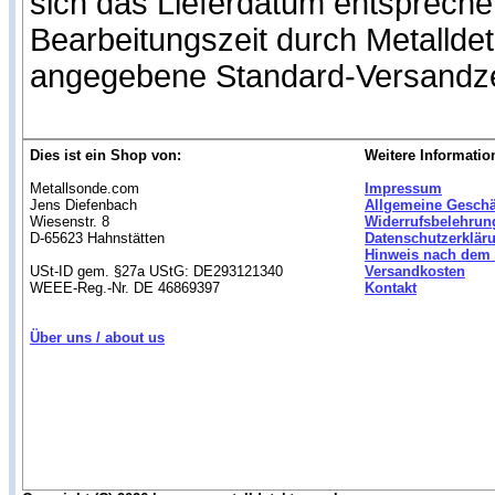
sich das Lieferdatum entspreche
Bearbeitungszeit durch Metallde
angegebene Standard-Versandze
Dies ist ein Shop von:
Weitere Informatio
Metallsonde.com
Impressum
Jens Diefenbach
Allgemeine Gesch
Wiesenstr. 8
Widerrufsbelehrun
D-65623 Hahnstätten
Datenschutzerklär
Hinweis nach dem 
USt-ID gem. §27a UStG: DE293121340
Versandkosten
WEEE-Reg.-Nr. DE 46869397
Kontakt
Über uns / about us