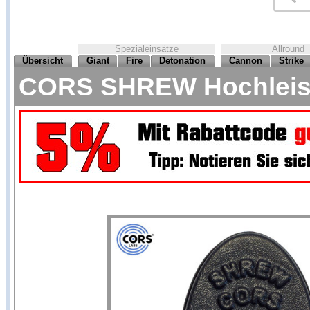
Spezialeinsätze
Allround
Übersicht
Giant
Fire
Detonation
Cannon
Strike
CORS SHREW Hochleist