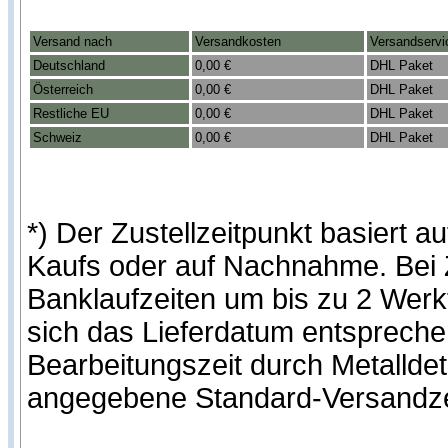
Versand nach
Versandkosten
Versandservi
Deutschland
0,00 €
DHL Paket
Österreich
0,00 €
DHL Paket
Restliche EU
0,00 €
DHL Paket
Schweiz
0,00 €
DHL Paket
*) Der Zustellzeitpunkt basiert
Kaufs oder auf Nachnahme. Bei Z
Banklaufzeiten um bis zu 2 Werk
sich das Lieferdatum entspreche
Bearbeitungszeit durch Metallde
angegebene Standard-Versandze