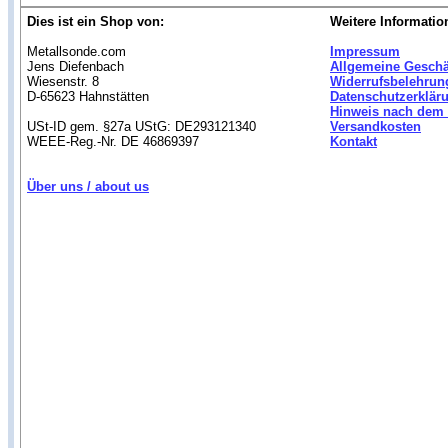
Dies ist ein Shop von:
Weitere Informatio
Metallsonde.com
Impressum
Jens Diefenbach
Allgemeine Gesch
Wiesenstr. 8
Widerrufsbelehrun
D-65623 Hahnstätten
Datenschutzerklär
Hinweis nach dem 
USt-ID gem. §27a UStG: DE293121340
Versandkosten
WEEE-Reg.-Nr. DE 46869397
Kontakt
Über uns / about us