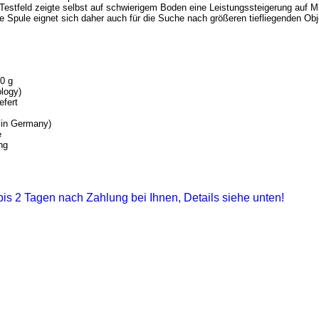
stfeld zeigte selbst auf schwierigem Boden eine Leistungssteigerung auf M
 Spule eignet sich daher auch für die Suche nach größeren tiefliegenden Obj
0 g
logy)
efert
 in Germany)
e
ng
1 bis 2 Tagen nach Zahlung bei Ihnen, Details siehe unten!