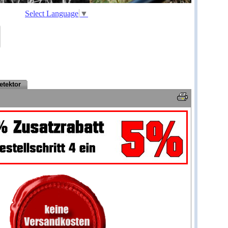
Select Language
▼
etektor