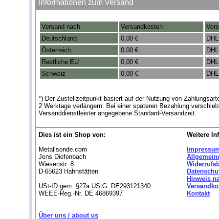
Informationen zum Versand
Versand nach
Versandkosten
Vers
Deutschland
0,00 €
DHL
Österreich
0,00 €
DHL
Restliche EU
0,00 €
DHL
Schweiz
0,00 €
DHL
*) Der Zustellzeitpunkt basiert auf der Nutzung von Zahlungsa
2 Werktage verlängern. Bei einer späteren Bezahlung verschieb
Versanddienstleister angegebene Standard-Versandzeit.
Dies ist ein Shop von:
Weitere In
Metallsonde.com
Impressu
Jens Diefenbach
Allgemein
Wiesenstr. 8
Widerrufs
D-65623 Hahnstätten
Datenschu
Hinweis n
USt-ID gem. §27a UStG: DE293121340
Versandko
WEEE-Reg.-Nr. DE 46869397
Kontakt
Über uns / about us