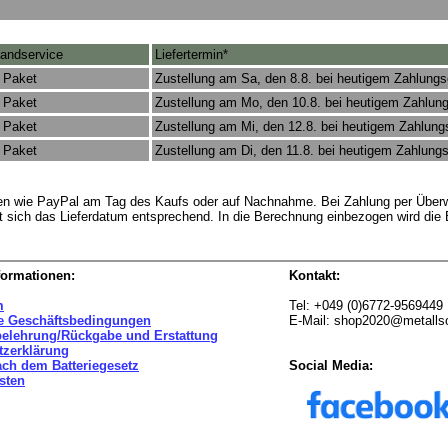
andservice
Liefertermin*
 Paket
Zustellung am Sa, den 8.8. bei heutigem Zahlung
 Paket
Zustellung am Mo, den 10.8. bei heutigem Zahlun
 Paket
Zustellung am Mi, den 12.8. bei heutigem Zahlun
 Paket
Zustellung am Di, den 11.8. bei heutigem Zahlung
rten wie PayPal am Tag des Kaufs oder auf Nachnahme. Bei Zahlung per Überw
t sich das Lieferdatum entsprechend. In die Berechnung einbezogen wird die
formationen:
Kontakt:
m
Tel: +049 (0)6772-9569449
e Geschäftsbedingungen
E-Mail: shop2020@metall
belehrung/Rückgabe und Erstattung
tzerklärung
ach dem Batteriegesetz
Social Media:
sten