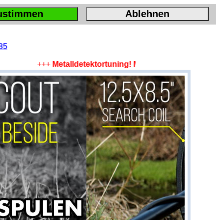
ustimmen
Ablehnen
85
+++
Metalldetektortuning! Mehr Tiefe, mehr Fläche, m