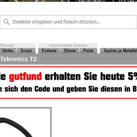
Allround
Verschrottete Gebiete
Strike
Scout
Fortune
Shrew
Point
Spulen je Metalld
Teknetics T2