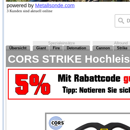
powered by
Metallsonde.com
3 Kunden sind aktuell online
Spezialeinsätze
Allround
Übersicht
Giant
Fire
Detonation
Cannon
Strike
CORS STRIKE Hochleistu