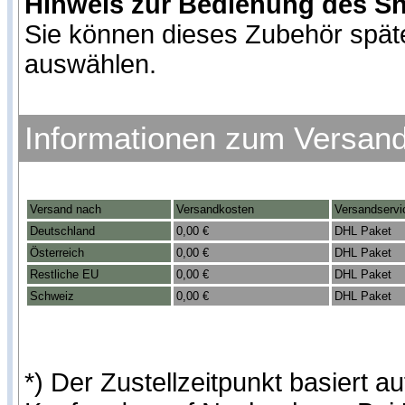
Hinweis zur Bedienung des S
Sie können dieses Zubehör spät
auswählen.
Informationen zum Versan
Versand nach
Versandkosten
Versandservi
Deutschland
0,00 €
DHL Paket
Österreich
0,00 €
DHL Paket
Restliche EU
0,00 €
DHL Paket
Schweiz
0,00 €
DHL Paket
*) Der Zustellzeitpunkt basiert