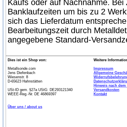
Kaufs oder auf Nachnahme. Bei Z
Banklaufzeiten um bis zu 2 Werk
sich das Lieferdatum entspreche
Bearbeitungszeit durch Metallde
angegebene Standard-Versandze
Dies ist ein Shop von:
Weitere Informatio
Metallsonde.com
Impressum
Jens Diefenbach
Allgemeine Gesch
Wiesenstr. 8
Widerrufsbelehrun
D-65623 Hahnstätten
Datenschutzerklär
Hinweis nach dem 
USt-ID gem. §27a UStG: DE293121340
Versandkosten
WEEE-Reg.-Nr. DE 46869397
Kontakt
Über uns / about us