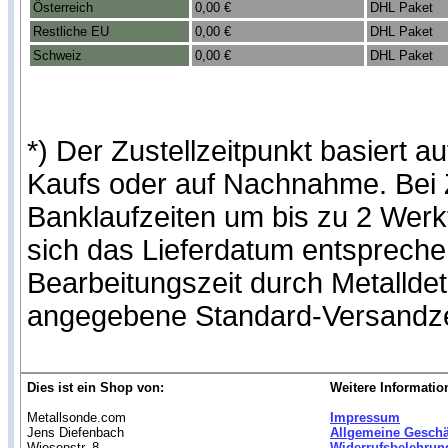
Österreich
0,00 €
DHL Paket
Restliche EU
0,00 €
DHL Paket
Schweiz
0,00 €
DHL Paket
*) Der Zustellzeitpunkt basiert
Kaufs oder auf Nachnahme. Bei Z
Banklaufzeiten um bis zu 2 Werk
sich das Lieferdatum entspreche
Bearbeitungszeit durch Metallde
angegebene Standard-Versandze
Dies ist ein Shop von:
Weitere Informatio
Metallsonde.com
Impressum
Jens Diefenbach
Allgemeine Gesch
Wiesenstr. 8
Widerrufsbelehrun