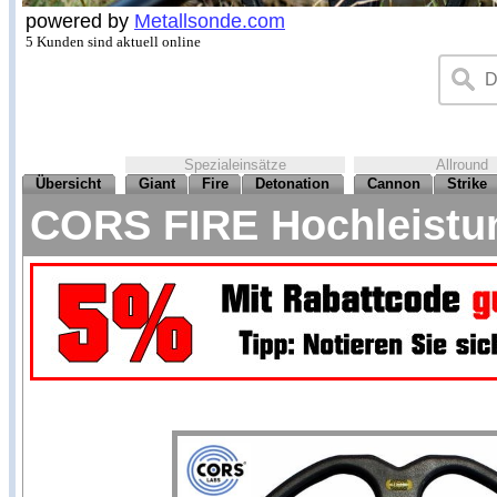
powered by
Metallsonde.com
5 Kunden sind aktuell online
Spezialeinsätze
Allround
Übersicht
Giant
Fire
Detonation
Cannon
Strike
CORS FIRE Hochleistun