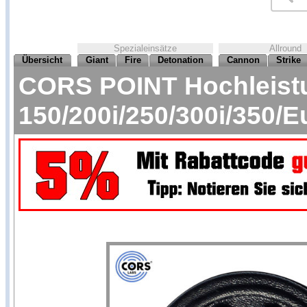
Spezialeinsätze
Allround
Übersicht
Giant
Fire
Detonation
Cannon
Strike
CORS POINT Hochleistu
150/200i/250/300i/350/E