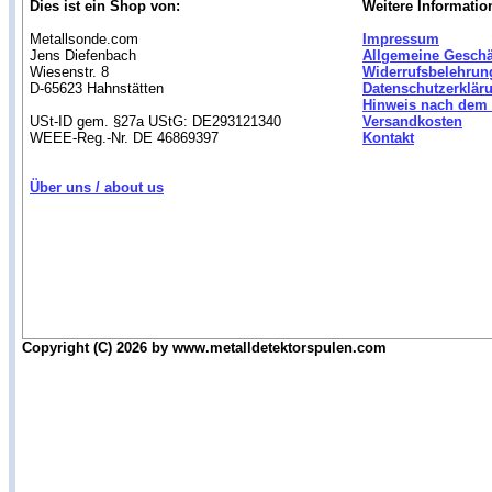
Dies ist ein Shop von:
Weitere Informatio
Metallsonde.com
Impressum
Jens Diefenbach
Allgemeine Gesch
Wiesenstr. 8
Widerrufsbelehrun
D-65623 Hahnstätten
Datenschutzerklär
Hinweis nach dem 
USt-ID gem. §27a UStG: DE293121340
Versandkosten
WEEE-Reg.-Nr. DE 46869397
Kontakt
Über uns / about us
Copyright (C) 2026 by www.metalldetektorspulen.com