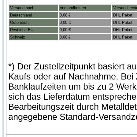
Versand nach
Versandkosten
Versandservi
Deutschland
0,00 €
DHL Paket
Österreich
0,00 €
DHL Paket
Restliche EU
0,00 €
DHL Paket
Schweiz
0,00 €
DHL Paket
*) Der Zustellzeitpunkt basiert
Kaufs oder auf Nachnahme. Bei Z
Banklaufzeiten um bis zu 2 Werk
sich das Lieferdatum entspreche
Bearbeitungszeit durch Metallde
angegebene Standard-Versandze